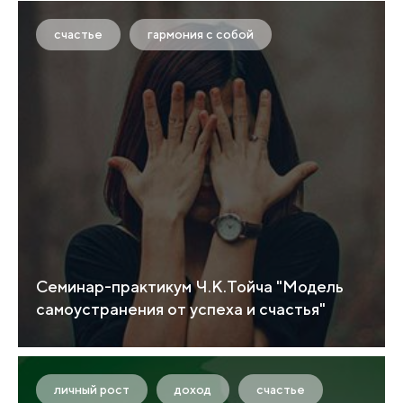
счастье
гармония с собой
Семинар-практикум Ч.К.Тойча "Модель
самоустранения от успеха и счастья"
личный рост
доход
счастье