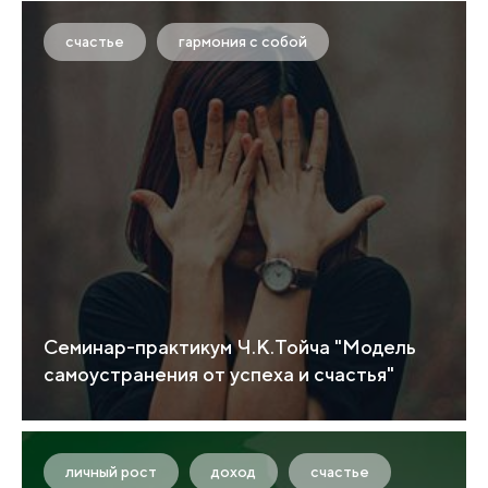
счастье
гармония с собой
Семинар-практикум Ч.К.Тойча "Модель
самоустранения от успеха и счастья"
личный рост
доход
счастье