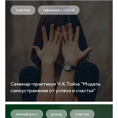
счастье
гармония с собой
Семинар-практикум Ч.К.Тойча "Модель
самоустранения от успеха и счастья"
личный рост
доход
счастье