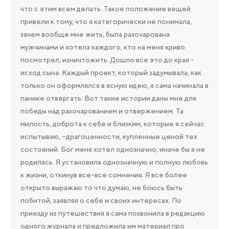
что с этим всем делать. Такое положение вещей
привели к тому, что я категорически не понимала,
зачем вообще мне жить, была разочарована
мужчинами и хотела каждого, кто на меня криво
посмотрел, изничтожить. Дошло все это до края -
исход сына. Каждый проект, который задумывала, как
только он оформлялся в ясную идею, я сама начинала в
панике отвергать. Вот такие истории даны мне для
победы над разочарованием и отвержением. Та
милость, доброта к себе и близким, которые я сейчас
испытываю, –драгоценности, купленные ценой тех
состояний. Бог меня хотел однозначно, иначе бы я не
родилась. Я установила однозначную и полную любовь
к жизни, откинув все-все сомнения. Я все более
открыто выражаю то что думаю, не боюсь быть
побитой, заявляя о себе и своих интересах. По
приезду из путешествия я сама позвонила в редакцию
одного журнала и предложила им материал про