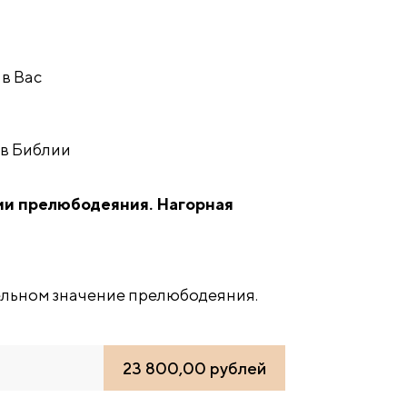
в Вас
ов Библии
ии прелюбодеяния. Нагорная
ельном значение прелюбодеяния.
23 800,00 рублей