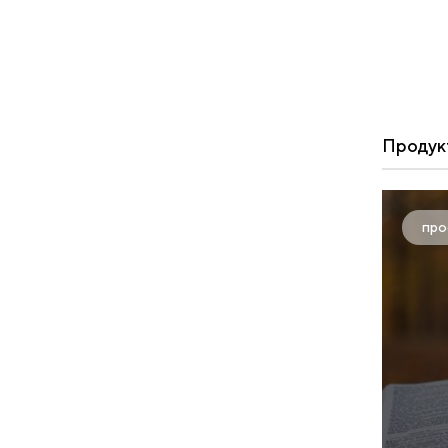
Продук
про