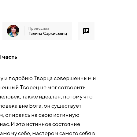
Проводила
Галина Саркисьянц
 часть
азу и подобию Творца совершенным и
шенный Творец не мог сотворить
человек, также идеален, потому что
ловека вне Бога, он существует
ом, опираясь на свою истинную
нас. И это истинное состояние
самому себе, мастером самого себя в