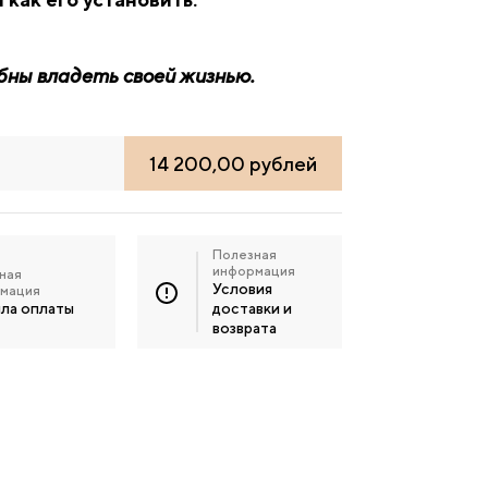
бны владеть своей жизнью.
14 200,00 рублей
Полезная
информация
ная
Условия
мация
ла оплаты
доставки и
возврата