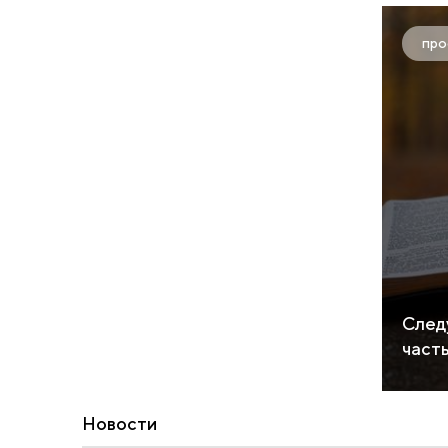
про
След
част
Новости