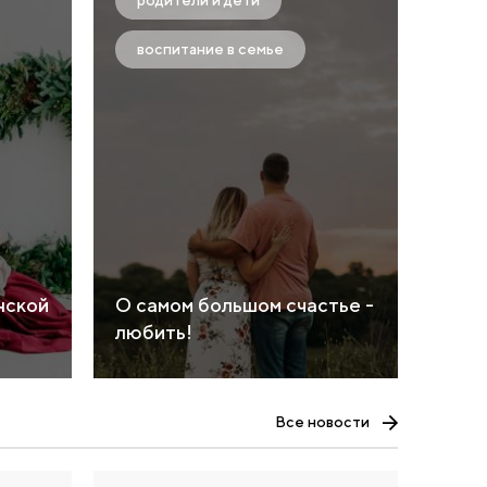
родители и дети
воспитание в семье
нской
О самом большом счастье -
любить!
Все новости