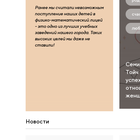
род
Ранее мы считали невозможным
поступление наших детей в
сча
физико-математический лицей
- это одно из лучших учебных
люб
заведений нашего города. Таких
высоких целей мы даже не
ставили!
Семи
Тойч
успех
отно
женщ
Новости