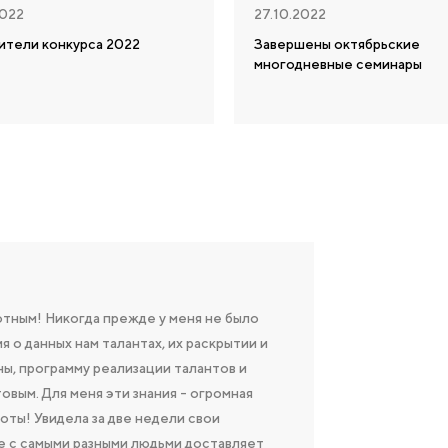
2022
27.10.2022
ители конкурса 2022
Завершены октябрьские
многодневные семинары
тным! Никогда прежде у меня не было
 о данных нам талантах, их раскрытии и
ы, программу реализации талантов и
товым. Для меня эти знания - огромная
оты! Увидела за две недели свои
е с самыми разными людьми доставляет