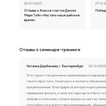
20.01.2023
27.12.
Отзывы о Классе счастья Джоэл
Побед
Мари Тойч «Настало наше райское
время»
Отзывы о семинаре-тренинге
Наталья Дербенева, г. Екатеринбург
20.12.2020
Этот урок стал для меня оживляющим и переворо
такого простого, понятного и полного объяснения
преумножении. Благодарю за алгоритм дисциплин
наведение фокуса, к чему же надо идти и быть го
любовь и спасение, словно вышла на свет из темн
способности в искусстве коммуникации, общени