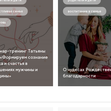
ители и дети
родители и дети
стливая семья
воспитание в семье
овь
нар-тренинг Татьяны
 «Формируем сознание
а и счастья в
шениях мужчины и
О чудесах Рождестве
ины»
благодарности