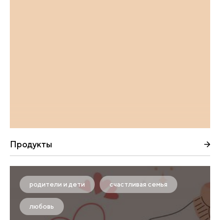
Продукты
родители и дети
счастливая семья
любовь