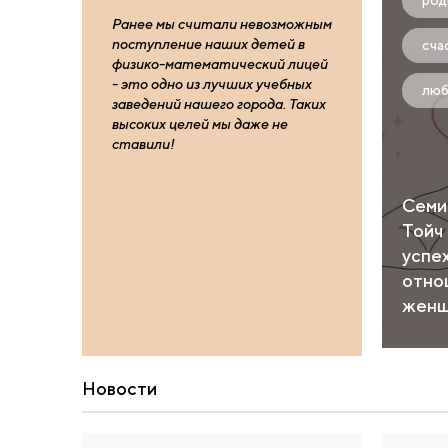
род
Ранее мы считали невозможным
поступление наших детей в
сча
физико-математический лицей
- это одно из лучших учебных
люб
заведений нашего города. Таких
высоких целей мы даже не
ставили!
Семи
Тойч
успех
отно
женщ
Новости