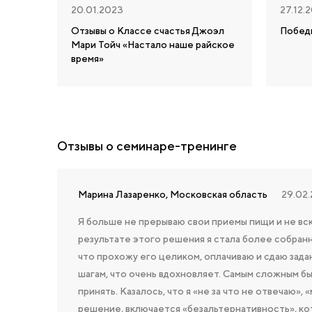
20.01.2023
27.12.
Отзывы о Классе счастья Джоэл
Побед
Мари Тойч «Настало наше райское
время»
Отзывы о семинаре-тренинге
Марина Лазаренко, Московская область
29.02
Я больше не прерываю свои приемы пищи и не вск
результате этого решения я стала более собранн
что прохожу его целиком, оплачиваю и сдаю зада
шагам, что очень вдохновляет. Самым сложным б
принять. Казалось, что я «не за что не отвечаю», 
решение, включается «безальтернативность», кото