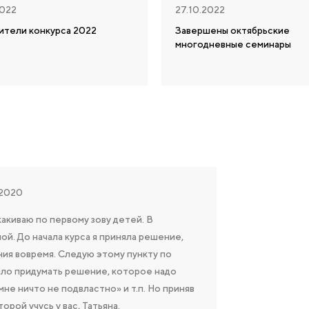
2022
27.10.2022
ители конкурса 2022
Завершены октябрьские
многодневные семинары
.2020
акиваю по первому зову детей. В
ой. До начала курса я приняла решение,
ния вовремя. Следую этому пункту по
ыло придумать решение, которое надо
«мне ничто не подвластно» и т.п. Но приняв
рой учусь у вас, Татьяна.