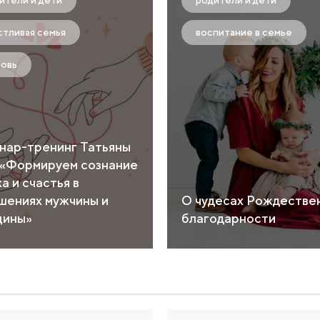
ители и дети
родители и дети
стливая семья
воспитание в семье
овь
нар-тренинг Татьяны
 «Формируем сознание
а и счастья в
шениях мужчины и
О чудесах Рождестве
ины»
благодарности