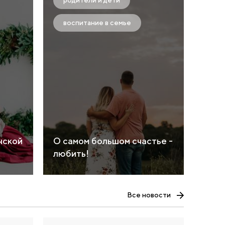
родители и дети
воспитание в семье
нской
О самом большом счастье -
любить!
Все новости