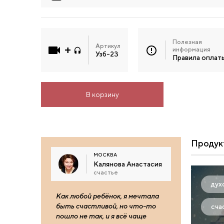
Полезная
Артикул
информация
Узб-23
Правила оплат
В корзину
Продук
МОСКВА
Калянова Анастасия
счастье
дух
Как любой ребёнок, я мечтала
быть счастливой, но что-то
сча
пошло не так, и я всё чаще