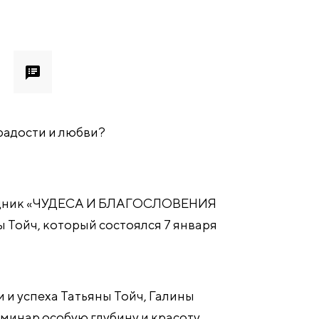
радости и любви?
аздник «ЧУДЕСА И БЛАГОСЛОВЕНИЯ
йч, который состоялся 7 января
 и успеха Татьяны Тойч, Галины
еминар особую глубину и красоту.