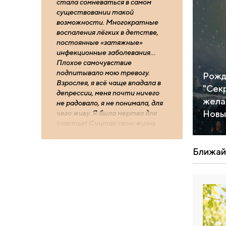
стала сомневаться в самом
существовании такой
возможности. Многократные
воспаления лёгких в детстве,
постоянные «затяжные»
инфекционные заболевания…
Плохое самочувствие
подпитывало мою тревогу.
Рожд
Взрослея, я всё чаще впадала в
"Сек
депрессии, меня почти ничего
жела
не радовало, я не понимала, для
Новы
чего живу. Я была мертва для
счастья! Считая свою жизнь
ошибкой, я хотела умереть, но
боялась смерти.
Ближай