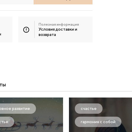
Полезная информация
Условия доставки и
ы
возврата
ты
овное развитие
счастье
стье
гармония с собой