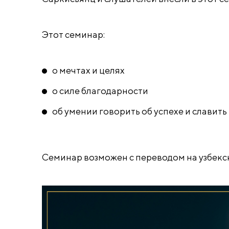
Этот семинар:
о мечтах и целях
о силе благодарности
об умении говорить об успехе и славить
Семинар возможен с переводом на узбекск