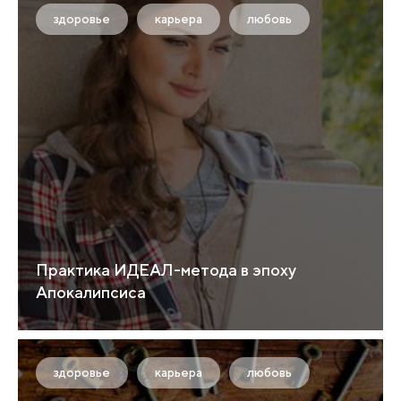
здоровье
карьера
любовь
Практика ИДЕАЛ-метода в эпоху
Апокалипсиса
здоровье
карьера
любовь