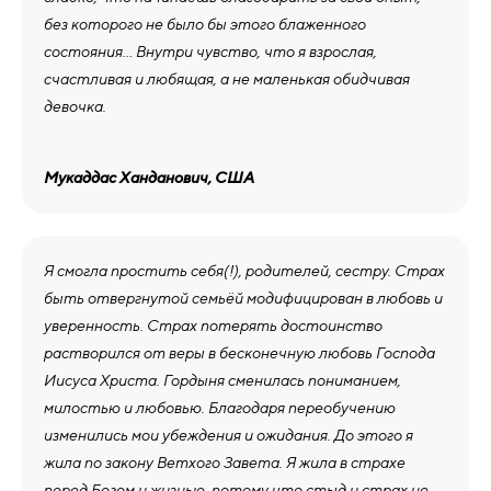
без которого не было бы этого блаженного
состояния… Внутри чувство, что я взрослая,
счастливая и любящая, а не маленькая обидчивая
девочка.
Мукаддас Ханданович, США
Я смогла простить себя(!), родителей, сестру. Страх
быть отвергнутой семьёй модифицирован в любовь и
уверенность. Страх потерять достоинство
растворился от веры в бесконечную любовь Господа
Иисуса Христа. Гордыня сменилась пониманием,
милостью и любовью. Благодаря переобучению
изменились мои убеждения и ожидания. До этого я
жила по закону Ветхого Завета. Я жила в страхе
перед Богом и жизнью, потому что стыд и страх не