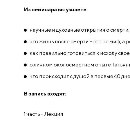
Из семинара вы узнаете:
научные и духовные открытия о смерти;
что жизнь после смерти - это не миф, а 
как правильно готовиться к исходу свое
о личном околосмертном опыте Татьяны
что происходит с душой в первые 40 дне
В запись входят:
1 часть – Лекция