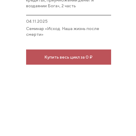
кредитах, приумножении денег и
воздаянии Бога», 2 часть
04.11.2025
Семинар «Исход. Наша жизнь после
смерти»
Купить весь цикл за 0 ₽