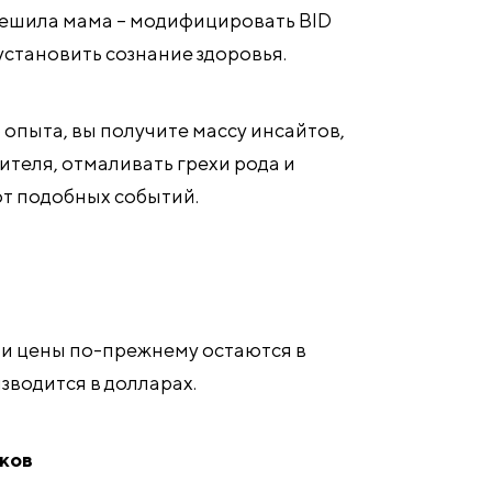
 решила мама – модифицировать BID
е установить сознание здоровья.
о опыта, вы получите массу инсайтов,
ителя, отмаливать грехи рода и
от подобных событий.
ии цены по-прежнему остаются в
изводится в долларах.
иков