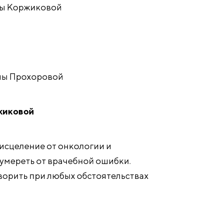
исы Коржиковой
яны Прохоровой
жиковой
 исцеление от онкологии и
 умереть от врачебной ошибки.
ворить при любых обстоятельствах