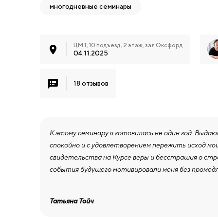
многодневные семинары
ЦМТ, 10 подъезд, 2 этаж, зал Оксфорд
04.11.2025
18 отзывов
К этому семинару я готовилась не один год. Выд
спокойно и с удовлетворением пережить исход мои
свидетельства на Курсе веры и бесстрашия о стр
события будущего мотивировали меня без промед
Татьяна Тойч