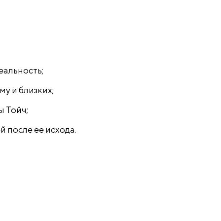
реальность;
му и близких;
 Тойч;
й после ее исхода.