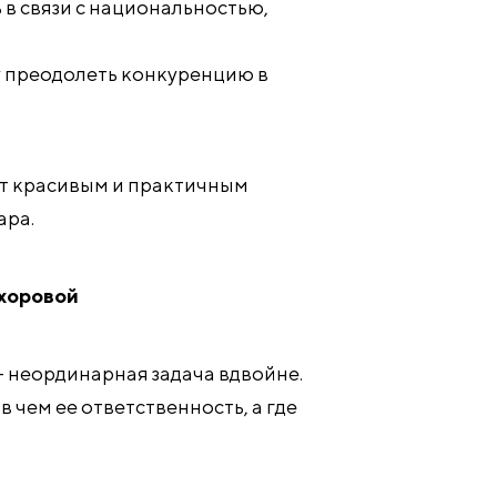
в связи с национальностью,
у преодолеть конкуренцию в
ет красивым и практичным
ара.
охоровой
 - неординарная задача вдвойне.
в чем ее ответственность, а где