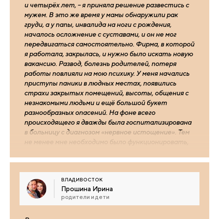
и четырёх лет, – я приняла решение развестись с
мужем. В это же время у мамы обнаружили рак
груди, а у папы, инвалида на ноги с рождения,
началось осложнение с суставами, и он не мог
передвигаться самостоятельно. Фирма, в которой
я работала, закрылась, и нужно было искать новую
вакансию. Развод, болезнь родителей, потеря
работы повлияли на мою психику. У меня начались
приступы паники в людных местах, появились
страхи закрытых помещений, высоты, общения с
незнакомыми людьми и ещё большой букет
разнообразных опасений. На фоне всего
происходящего я дважды была госпитализирована
в больницу с диагнозом «нервное истощение». Тем
не менее мне необходимо было функционировать,
заниматься детьми, работать и опекать
родителей, невзирая на сильные головокружения,
приступы апатии, проблемы с приёмом пищи и
ВЛАДИВОСТОК
страх выйти из дома.
Прошина Ирина
родители и дети