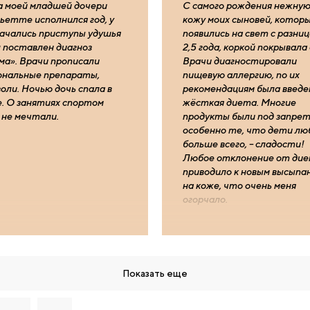
а моей младшей дочери
С самого рождения нежну
ьетте исполнился год, у
кожу моих сыновей, котор
начались приступы удушья
появились на свет с разниц
л поставлен диагноз
2,5 года, коркой покрывала 
ма». Врачи прописали
Врачи диагностировали
ональные препараты,
пищевую аллергию, по их
оли. Ночью дочь спала в
рекомендациям была введе
е. О занятиях спортом
жёсткая диета. Многие
 не мечтали.
продукты были под запрет
особенно те, что дети л
больше всего, – сладости!
Любое отклонение от ди
приводило к новым высыпа
на коже, что очень меня
огорчало.
Показать еще