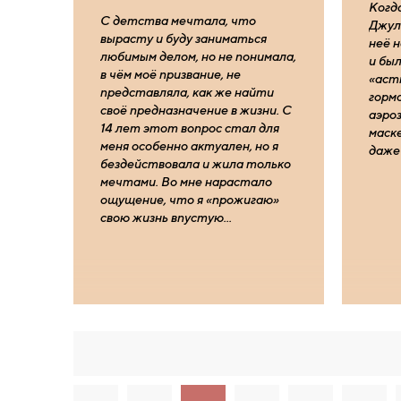
Когд
С детства мечтала, что
Джул
вырас­ту и буду заниматься
неё 
любимым делом, но не понимала,
и бы
в чём моё призвание, не
«аст
представляла, как же найти
горм
своё предназначение в жизни. С
аэроз
14 лет этот вопрос стал для
маск
меня особенно актуален, но я
даже
бездействовала и жила только
мечтами. Во мне нарастало
ощущение, что я «прожигаю»
свою жизнь впустую...