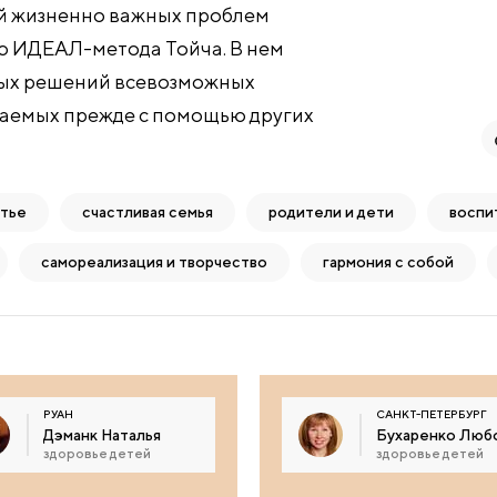
 жизненно важных проблем
ю ИДЕАЛ-метода Тойча. В нем
ных решений всевозможных
шаемых прежде с помощью других
стье
счастливая семья
родители и дети
воспи
самореализация и творчество
гармония с собой
РУАН
САНКТ-ПЕТЕРБУРГ
Дэманк Наталья
Бухаренко Люб
здоровье детей
здоровье детей