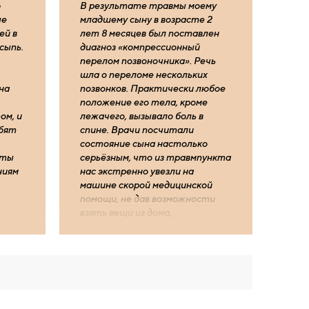
ю
В результате травмы моему
ые
младшему сыну в возрасте 2
ей в
лет 8 месяцев был поставлен
сыпь.
диаг­ноз «компрессионный
перелом позвоночника». Речь
шла о переломе нескольких
на
позвонков. Практически любое
положение его тела, кроме
ом, и
лежачего, вызывало боль в
юбят
спине. Врачи посчитали
состояние сына настолько
еты
серьёзным, что из травмпункта
ниям
нас экстренно увезли на
машине скорой медицинской
помощи, не дав возможности
взять вещи из дома,
госпитализировали в
отделение нейрохирургии.