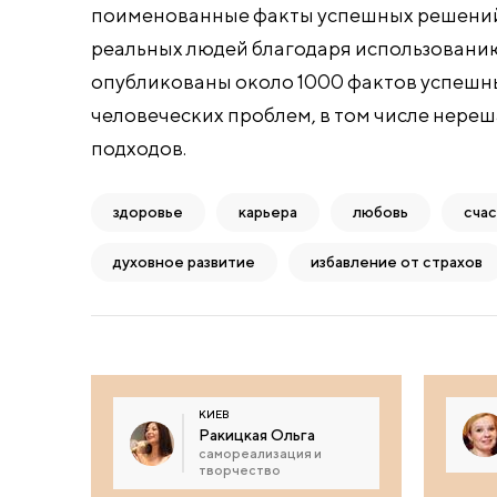
поименованные факты успешных решений
реальных людей благодаря использовани
опубликованы около 1000 фактов успеш
человеческих проблем, в том числе нере
подходов.
здоровье
карьера
любовь
сча
духовное развитие
избавление от страхов
КИЕВ
Ракицкая Ольга
самореализация и
творчество