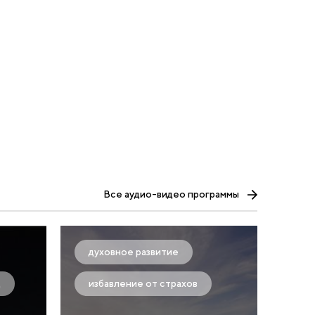
Все аудио-видео программы
духовное развитие
д
избавление от страхов