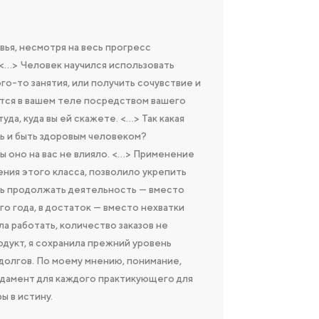
вья, несмотря на весь прогресс
 <…> Человек научился использовать
го-то занятия, или получить сочувствие и
тся в вашем теле посредством вашего
уда, куда вы ей скажете. <…> Так какая
ть и быть здоровым человеком?
 оно на вас не влияло. <…> Применение
ения этого класса, позволило укрепить
сть продолжать деятельность — вместо
о года, в достаток — вместо нехватки
ла работать, количество заказов не
одукт, я сохранила прежний уровень
 долгов. По моему мнению, понимание,
ндамент для каждого практикующего для
 в истину.