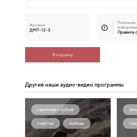
Полезная
Артикул
информац
ДМТ-12-3
Правила 
В корзину
Другие наши аудио-видео программы
гармония с собой
лич
счастье
любовь
сча