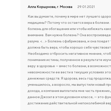
Алла Коршунова, г. Москва
29.01.2021
Как вы думаете, почему в мире нет лучшего здоро
медицины? Потому что остается вера в болезни.
болезнь для обогащения или чтобы избежать како
внимание. Вам нужна болезнь? Она воспроизведе
разума. <…> Болезнь сфабрикована, и она поедет т
должна быть вера, чтобы хорошо себя чувствова
Необходимо отбросить негативное мнение, чтобы
понимания истины, полученное в результате изуч
веру: в здоровье — вместо болезни, в возможно
невозможности ее вести в текущих условиях этог
денежных средств. Я здорова, весь год продолжа
уменьшилось, а возросло, мы выпустили новый пр
дохода, а компания выплатила мне часть прежних
данное Джоэл в этом духовном классе, — это фу
достижения действительной непоколебимой веры