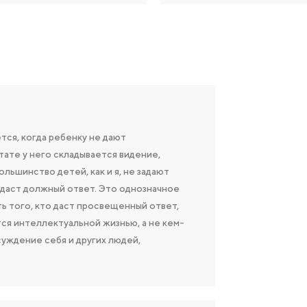
ся, когда ребенку не дают
ате у него складывается видение,
льшинство детей, как и я, не задают
ь даст должный ответ. Это однозначное
ать того, кто даст просвещенный ответ,
ся интеллектуальной жизнью, а не кем-
суждение себя и других людей,