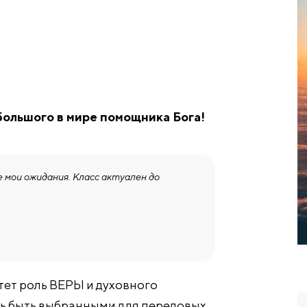
 большого в мире помощника Бога!
е мои ожидания. Класс актуален до
стет роль ВЕРЫ и духовного
 быть выбранными для передовых