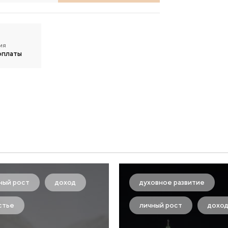
ия
оплаты
ный рост
доход
духовное развитие
стье
личный рост
дохо